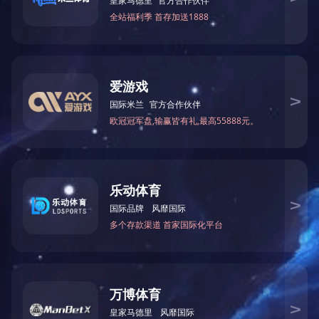
钢平台
自动立体仓库
钢托盘
仓库隔离网
展示架
输送线
超市货架
仓储配套
移动密集架
详细介绍
自动立体仓库
山东货架
仓库隔离网
重型货架厂家
输送线
超市购物车
仓储配套
山东货架
重型货架厂家
超市购物车
新闻资讯
仓储货架是物流存放的基础！