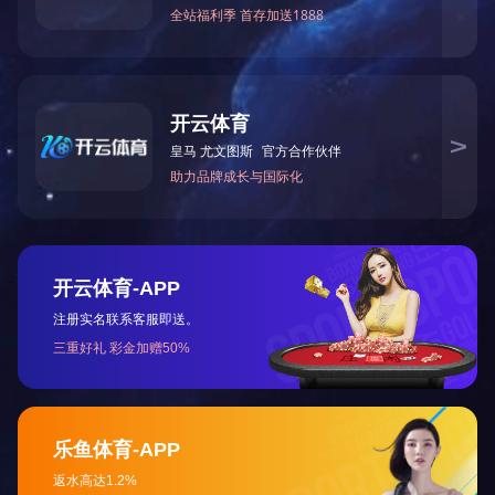
谈谈仓储货架的特点和优势
谈谈重型货架价格计算方法
使用货架的安全知识
定做仓库货架的规划要点
论仓储货架的特点用途和发展...
我公司完工国家电网一批钢平台
联系我们
乐鱼网页版·官方站网站-乐鱼
online（中国）
关键词：
销售一部：
上一篇：
山东力诺
电话：0531-61313809
手机：15969693921
下一篇：
融创施柏阁酒店
销售二部：
电话：0531-86555980
手机：15253161106
销售三部：
电话：0531-86986559
邮箱：jinandejia@126.com