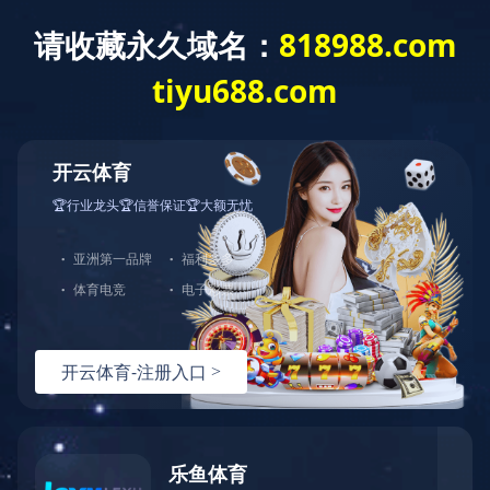
乐鱼网页版·官方站网站
欢迎光临乐鱼网页版·官方站网站-乐鱼online（中国） 官方网站！
乐鱼网页版·官方站网
产品中心
公司
PRODCT
AB
站-乐鱼online（中
国）
轻型货架
公司
HOME
中型货架
销售
重型货架
营业执
乐鱼网页版·官方站网站-乐鱼
国家电网
案例展示
online（中国）
贯通货架
合作客户