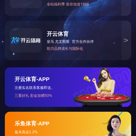
定做仓库货架的规划要点
论仓储货架的特点用途和发展...
联系我们
重型货架
乐鱼网页版·官方站网站-乐鱼
online（中国）
销售一部：
电话：0531-61313809
手机：15969693921
销售二部：
电话：0531-86555980
手机：15253161106
销售三部：
电话：0531-86986559
重型立体货
邮箱：jinandejia@126.com
网址：htacamp.com
共120条
每页15条
页次：1/8
地址：济南二环东路嘉恒大厦