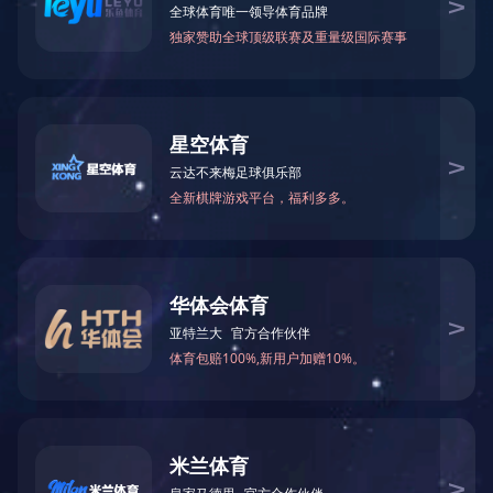
流利货架
中型货架
重型货架
悬臂货架
乐鱼网页版·官方站网站-乐鱼online（中
模具货架
国）
穿梭式货架
贯通货架
窄巷道货架
流利货架
悬臂货架
汽车4s店货架
模具货架
汽车配件货
堆货架
穿梭式货架
钢平台
窄巷道货架
钢托盘
汽车4s店货架
展示架
堆货架
钢平台
超市货架
钢托盘
移动密集架
展示架