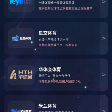
流利货架
发布日期：
2021/01/22 18:07:32
产品分类
悬臂货架
轻型货架
模具货架
中型货架
重型货架
穿梭式货架
乐鱼网页版·官方站网站-乐鱼online（中
窄巷道货架
国）
汽车4s店货架
贯通货架
堆货架
流利货架
悬臂货架
钢平台
模具货架
钢托盘
穿梭式货架
展示架
窄巷道货架
超市货架
汽车4s店货架
详细介绍
堆货架
移动密集架