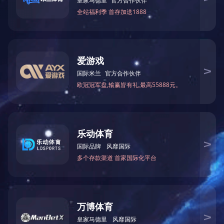
自动立体仓库
超市货架
仓库隔离网
移动密集架
自动立体仓库
输送线
仓库隔离网
仓储配套
输送线
山东货架
仓储配套
重型货架厂家
山东货架
超市购物车
重型货架厂家
超市购物车
新闻资讯
仓储货架是物流存放的基础！
谈谈仓储货架的特点和优势
谈谈重型货架价格计算方法
使用货架的安全知识