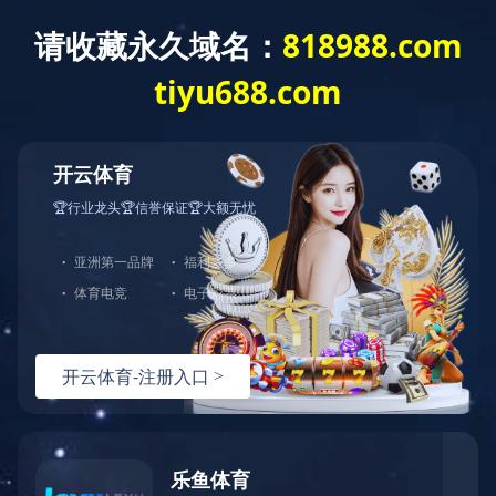
乐鱼网页版·官方站网站
欢迎光临乐鱼网页版·官方站网站-乐鱼online（中国） 官方网站！
乐鱼网页版·官方站网
产品中心
公司
PRODCT
AB
站-乐鱼online（中
国）
轻型货架
公司
HOME
中型货架
销售
重型货架
营业执
乐鱼网页版·官方站网站-乐鱼
轻型仓储货架
产品中心
online（中国）
贯通货架
轻型货架