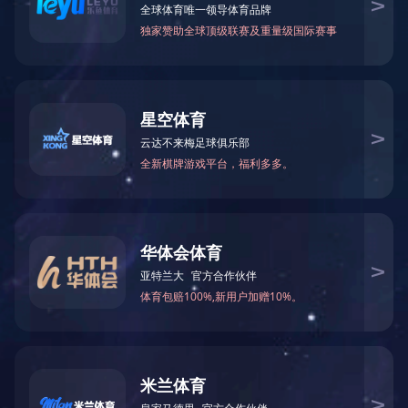
流利货架
中型货架
重型货架
悬臂货架
乐鱼网页版·官方站网站-乐鱼online（中
模具货架
国）
穿梭式货架
贯通货架
窄巷道货架
流利货架
悬臂货架
汽车4s店货架
模具货架
堆货架
穿梭式货架
钢平台
窄巷道货架
详细介绍
钢托盘
汽车4s店货架
展示架
堆货架
轻型货架是一种架式结构，
1000*400/500*2000mm,
钢平台
超市货架
钢托盘
移动密集架
展示架