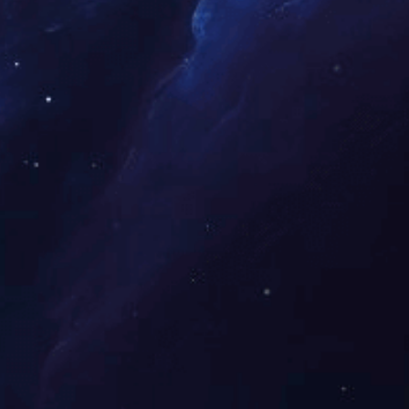
货架
中型货架，中型仓储货架
com/product/1316.html
货架
货架