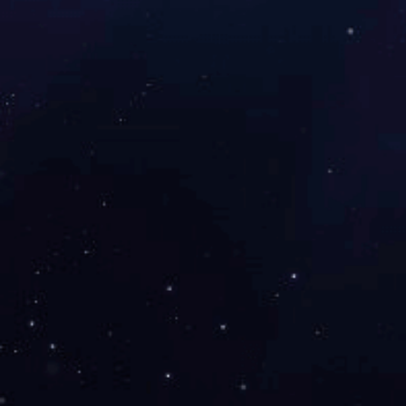
电话：0531-61313809
手机：15969693921
销售二部：
电话：0531-86555980
手机：15253161106
销售三部：
电话：0531-86986559
邮箱：jinandejia@126.com
网址：htacamp.com
地址：济南二环东路嘉恒大厦
乐鱼
on
手
固