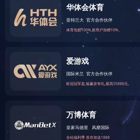
流利货架
悬臂货架
模具货架
穿梭式货架
窄巷道货架
中型货架
产品中心
汽车4s店货架
轻型货架
堆货架
中型货架
钢平台
重型货架
钢托盘
乐鱼网页版·官方站网站-乐鱼online（中
展示架
国）
贯通货架
超市货架
流利货架
移动密集架
悬臂货架