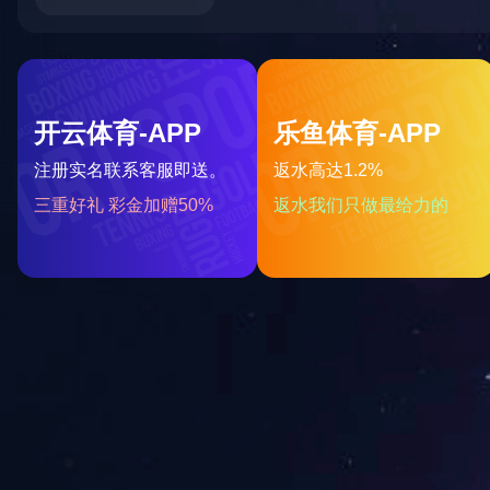
自动立体仓库
模具货架
仓库隔离网
穿梭式货架
窄巷道货架
输送线
详细介绍
汽车4s店货架
仓储配套
堆货架
山东货架
钢平台
重型货架厂家
钢托盘
超市购物车
展示架
超市货架
移动密集架
自动立体仓库
仓库隔离网
输送线
仓储配套