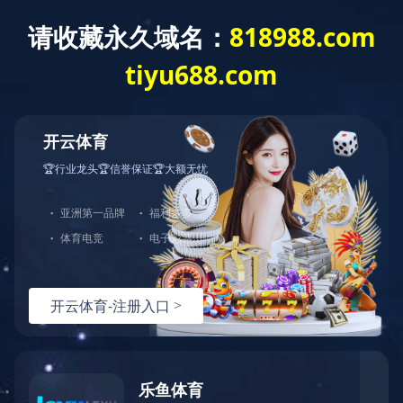
乐鱼网页版·官方站网站
欢迎光临乐鱼网页版·官方站网站-乐鱼online（中国） 官方网站！
乐鱼网页版·官方站网
产品中心
公司
PRODCT
AB
站-乐鱼online（中
国）
轻型货架
公司
HOME
中型货架
销售
重型货架
营业执
乐鱼网页版·官方站网站-乐鱼
中型仓储货架
产品中心
online（中国）
贯通货架
轻型货架