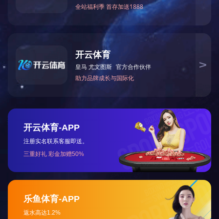
定做仓库货架的规划要点
近期浏览：
论仓储货架的特点用途和发展...
联系我们
乐鱼网页版·官方站网站-乐鱼
online（中国）
销售一部：
电话：0531-61313809
手机：15969693921
销售二部：
电话：0531-86555980
手机：15253161106
销售三部：
电话：0531-86986559
邮箱：jinandejia@126.com
网址：htacamp.com
地址：济南二环东路嘉恒大厦