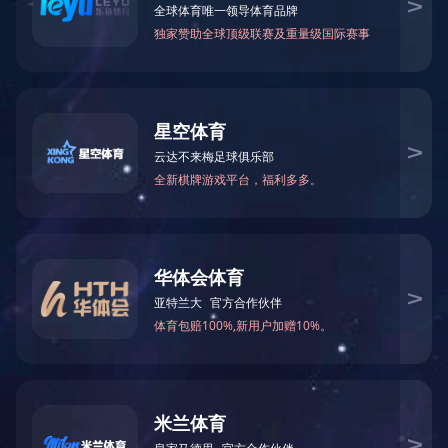
流利货架
中型货架
重型货架
悬臂货架
乐鱼网页版·官方站网站-乐鱼online（中
模具货架
国）
穿梭式货架
贯通货架
窄巷道货架
流利货架
悬臂货架
汽车4s店货架
模具货架
堆货架
穿梭式货架
钢平台
窄巷道货架
详细介绍
钢托盘
汽车4s店货架
展示架
堆货架
钢平台
超市货架
钢托盘
移动密集架
展示架